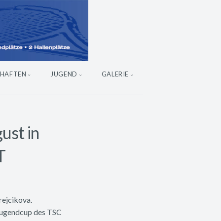
HAFTEN
JUGEND
GALERIE
ust in
T
ejcikova.
 Jugendcup des TSC